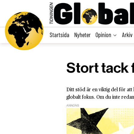
main
content
Startsida
Nyheter
Opinion
Arkiv
Stort tack f
Ditt stöd är en viktig del för a
globalt fokus. Om du inte redan
ANNONS