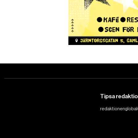
Tipsa redakti
redaktionenglobal