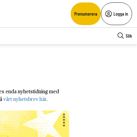
Prenumerera
Logga in
Sök
riges enda nyhetstidning med
på
vårt nyhetsbrev här
.