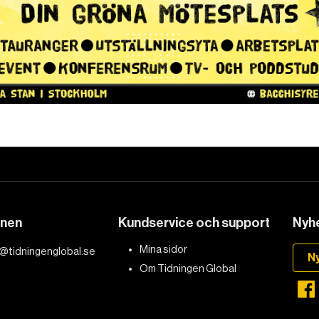
onen
Kundservice och support
Nyhe
DET GLOBALA PRESSTÖDET
PRENUMERERA
Mina sidor
@tidningenglobal.se
N
Om Tidningen Global