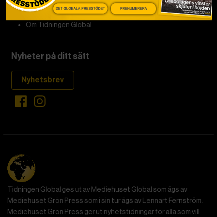
DET GLOBALA PRESSTÖDET
PRENUMERERA
Mina sidor
Om Tidningen Global
Nyheter på ditt sätt
Nyhetsbrev
Tidningen Global ges ut av Mediehuset Global som ägs av
Mediehuset Grön Press som i sin tur ägs av Lennart Fernström.
Mediehuset Grön Press ger ut nyhetstidningar för alla som vill