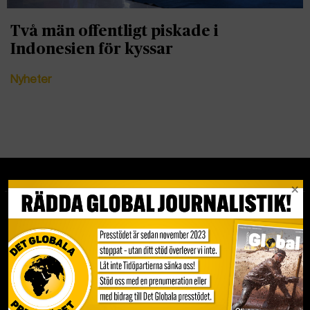
Två män offentligt piskade i
Indonesien för kyssar
Nyheter
Tipsa redaktionen
redaktionenglobal@tidningenglobal.se
Kundservice och support