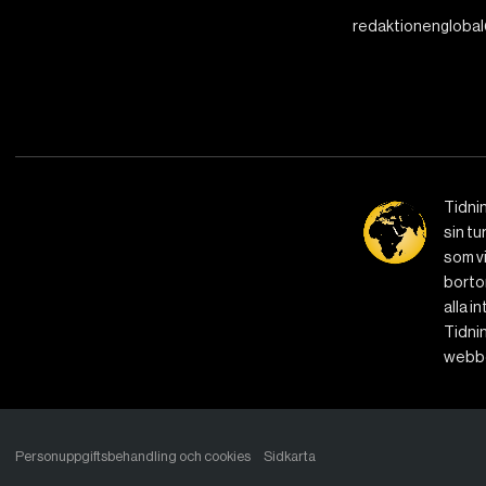
redaktionenglobal
Tidni
sin tu
som vi
bortom
alla i
Tidnin
webbe
Personuppgiftsbehandling och cookies
Sidkarta