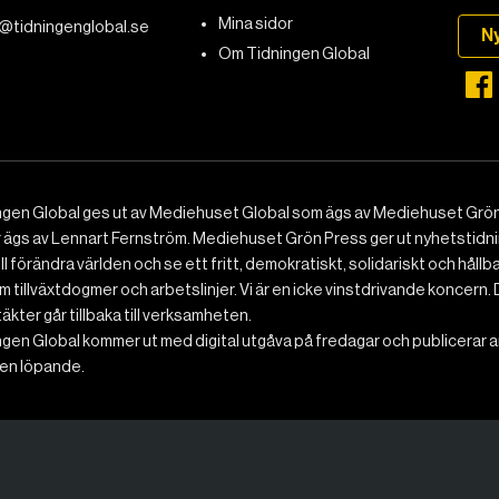
Mina sidor
@tidningenglobal.se
N
Om Tidningen Global
ngen Global ges ut av Mediehuset Global som ägs av Mediehuset Grön
r ägs av Lennart Fernström. Mediehuset Grön Press ger ut nyhetstidnin
ll förändra världen och se ett fritt, demokratiskt, solidariskt och hållb
 tillväxtdogmer och arbetslinjer. Vi är en icke vinstdrivande koncern. 
ntäkter går tillbaka till verksamheten.
gen Global kommer ut med digital utgåva på fredagar och publicerar ar
n löpande.