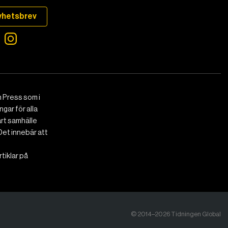
yhetsbrev
 Press som i
gar för alla
art samhälle
Det innebär att
tiklar på
© 2014–2026 Tidningen Global