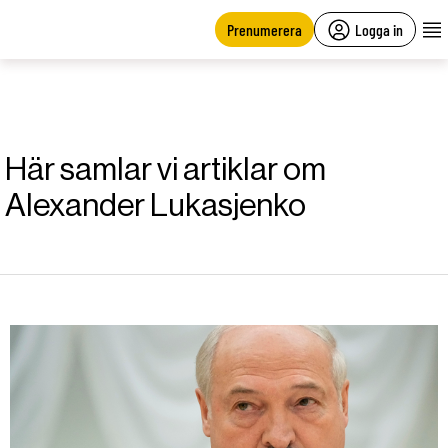
main
content
Prenumerera
Logga in
Här samlar vi artiklar om
Alexander Lukasjenko