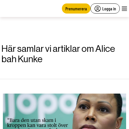
main
content
Prenumerera
Logga in
Här samlar vi artiklar om Alice
bah Kunke