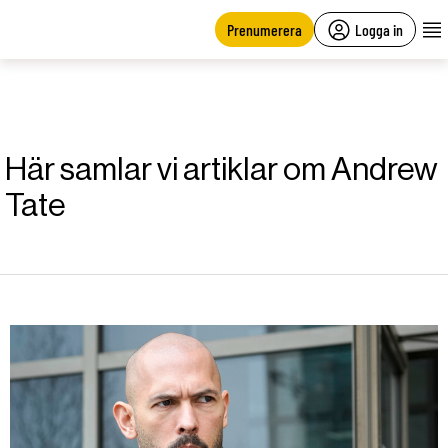
main
content
Prenumerera
Logga in
Här samlar vi artiklar om Andrew
Tate