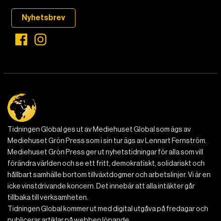
Nyhetsbrev
Tidningen Global ges ut av Mediehuset Global som ägs av
Mediehuset Grön Press som i sin tur ägs av Lennart Fernström.
Mediehuset Grön Press ger ut nyhetstidningar för alla som vill
förändra världen och se ett fritt, demokratiskt, solidariskt och
hållbart samhälle bortom tillväxtdogmer och arbetslinjer. Vi är en
icke vinstdrivande koncern. Det innebär att alla intäkter går
tillbaka till verksamheten.
Tidningen Global kommer ut med digital utgåva på fredagar och
publicerar artiklar på webben löpande.