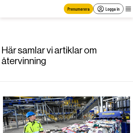
main
content
Prenumerera
Logga in
Här samlar vi artiklar om
återvinning