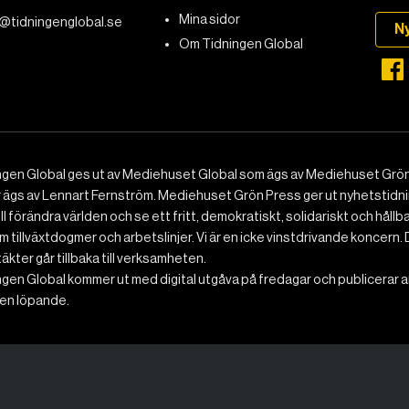
Mina sidor
@tidningenglobal.se
N
Om Tidningen Global
ngen Global ges ut av Mediehuset Global som ägs av Mediehuset Grön
r ägs av Lennart Fernström. Mediehuset Grön Press ger ut nyhetstidnin
ll förändra världen och se ett fritt, demokratiskt, solidariskt och hållb
 tillväxtdogmer och arbetslinjer. Vi är en icke vinstdrivande koncern. 
ntäkter går tillbaka till verksamheten.
gen Global kommer ut med digital utgåva på fredagar och publicerar ar
n löpande.