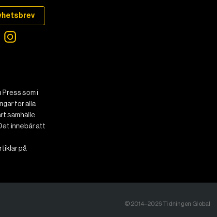
yhetsbrev
 Press som i
gar för alla
art samhälle
Det innebär att
tiklar på
© 2014–2026 Tidningen Global