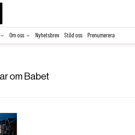
Om oss
Nyhetsbrev
Stöd oss
Prenumerera
klar om Babet