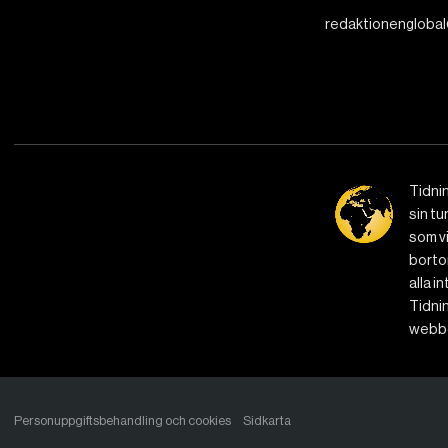
redaktionenglobal
Tidni
sin tu
som vi
bortom
alla i
Tidnin
webbe
Personuppgiftsbehandling och cookies
Sidkarta