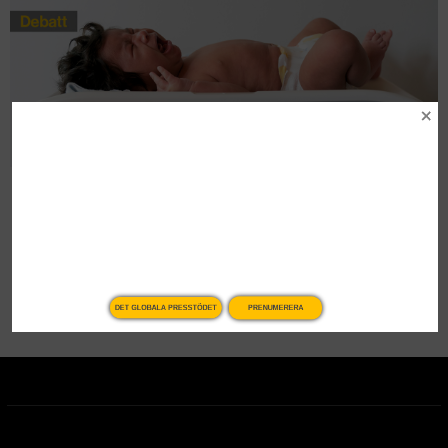
Vart tar Sidas pengar vägen?
Debatt
DET GLOBALA PRESSTÖDET
PRENUMERERA