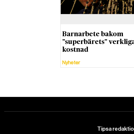
Barnarbete bakom
”superbärets” verklig
kostnad
Nyheter
Tipsa redakti