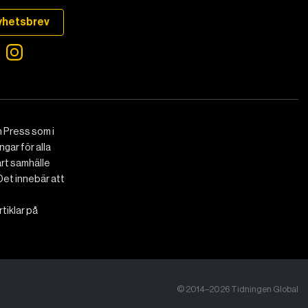
yhetsbrev
 Press som i
gar för alla
art samhälle
Det innebär att
tiklar på
© 2014–2026 Tidningen Global