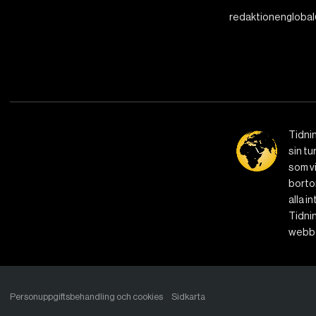
redaktionenglobal
Tidni
sin tu
som vi
bortom
alla i
Tidnin
webbe
Personuppgiftsbehandling och cookies
Sidkarta