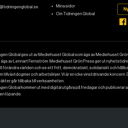
Mina sidor
@tidningenglobal.se
N
Om Tidningen Global
ngen Global ges ut av Mediehuset Global som ägs av Mediehuset Grön
r ägs av Lennart Fernström. Mediehuset Grön Press ger ut nyhetstidnin
ll förändra världen och se ett fritt, demokratiskt, solidariskt och hållb
 tillväxtdogmer och arbetslinjer. Vi är en icke vinstdrivande koncern. 
ntäkter går tillbaka till verksamheten.
gen Global kommer ut med digital utgåva på fredagar och publicerar ar
n löpande.