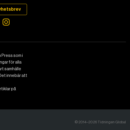
yhetsbrev
 Press som i
gar för alla
art samhälle
Det innebär att
tiklar på
© 2014–2026 Tidningen Global