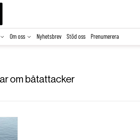
Om oss
Nyhetsbrev
Stöd oss
Prenumerera
klar om båtattacker