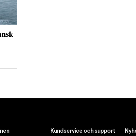
ansk
DET GLOBALA PRESSTÖDET
PRENUMERERA
onen
Kundservice och support
Nyhe