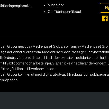
Mina sidor
@tidningenglobal.se
N
Om Tidningen Global
ngen Global ges ut av Mediehuset Global som ägs av Mediehuset Grön
r ägs av Lennart Fernström. Mediehuset Grön Press ger ut nyhetstidnin
ll förändra världen och se ett fritt, demokratiskt, solidariskt och hållb
 tillväxtdogmer och arbetslinjer. Vi är en icke vinstdrivande koncern. 
ntäkter går tillbaka till verksamheten.
gen Global kommer ut med digital utgåva på fredagar och publicerar ar
n löpande.