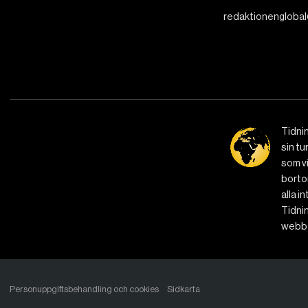
redaktionenglobal
Tidni
sin tu
som vi
bortom
alla i
Tidnin
webbe
Personuppgiftsbehandling och cookies
Sidkarta