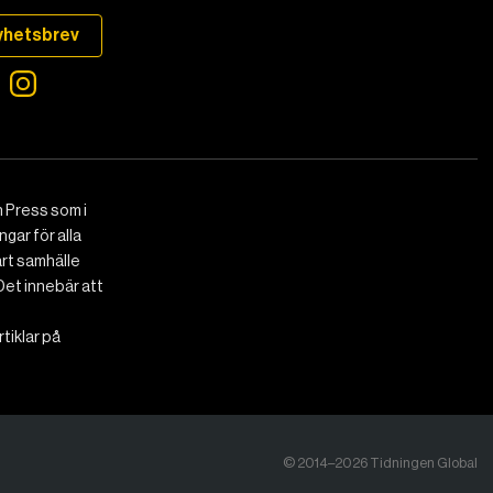
yhetsbrev
 Press som i
gar för alla
art samhälle
Det innebär att
tiklar på
© 2014–2026 Tidningen Global