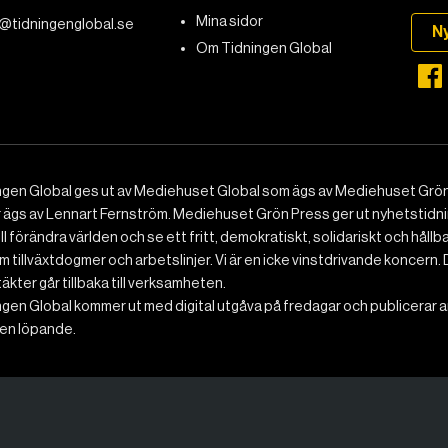
Mina sidor
@tidningenglobal.se
N
Om Tidningen Global
ngen Global ges ut av Mediehuset Global som ägs av Mediehuset Grön
r ägs av Lennart Fernström. Mediehuset Grön Press ger ut nyhetstidnin
ll förändra världen och se ett fritt, demokratiskt, solidariskt och hållb
 tillväxtdogmer och arbetslinjer. Vi är en icke vinstdrivande koncern. 
ntäkter går tillbaka till verksamheten.
gen Global kommer ut med digital utgåva på fredagar och publicerar ar
n löpande.