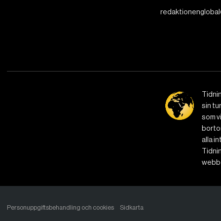
redaktionenglobal
Tidni
sin tu
som vi
bortom
alla i
Tidnin
webbe
Personuppgiftsbehandling och cookies
Sidkarta