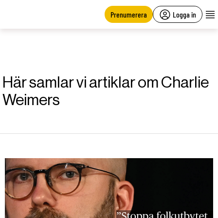
main
content
Prenumerera
Logga in
Här samlar vi artiklar om Charlie
Weimers