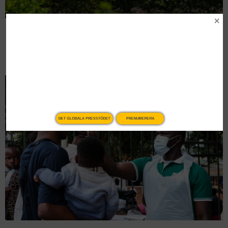
Ebolautbrott kan ha pågått länge
Intro
DET GLOBALA PRESSTÖDET
PRENUMERERA