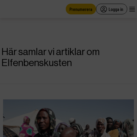
main
content
Prenumerera
Logga in
Här samlar vi artiklar om
Elfenbenskusten