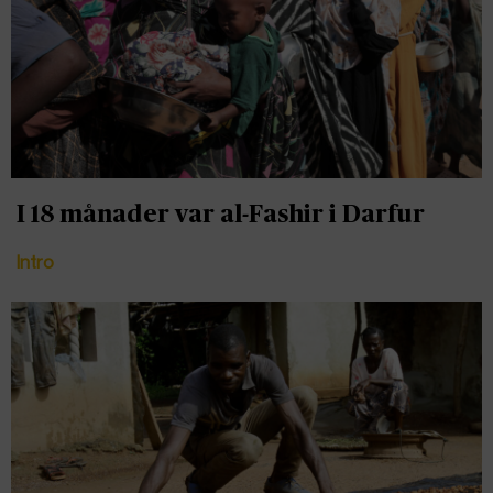
I 18 månader var al-Fashir i Darfur
Intro