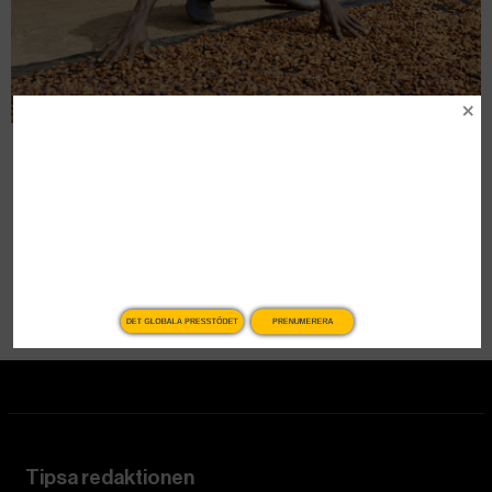
Sjunkande kakaopriser drabbar
bönder i Västafrika
Nyheter
DET GLOBALA PRESSTÖDET
PRENUMERERA
Tipsa redaktionen