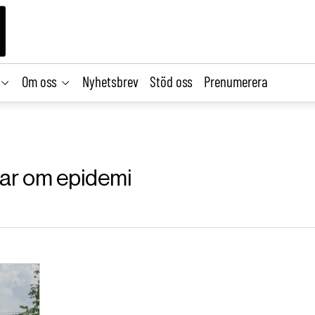
Om oss
Nyhetsbrev
Stöd oss
Prenumerera
klar om epidemi