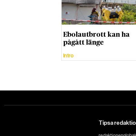
Ebolautbrott kan ha
pågått länge
Intro
Tipsa redakti
redaktionenglobal