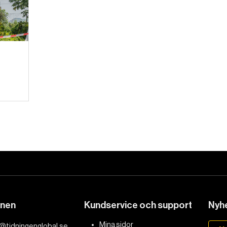
DET GLOBALA PRESSTÖDET
PRENUMERERA
onen
Kundservice och support
Nyhe
Mina sidor
@tidningenglobal.se