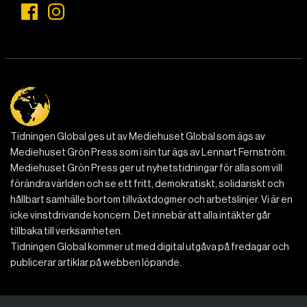
Tidningen Global ges ut av Mediehuset Global som ägs av
Mediehuset Grön Press som i sin tur ägs av Lennart Fernström.
Mediehuset Grön Press ger ut nyhetstidningar för alla som vill
förändra världen och se ett fritt, demokratiskt, solidariskt och
hållbart samhälle bortom tillväxtdogmer och arbetslinjer. Vi är en
icke vinstdrivande koncern. Det innebär att alla intäkter går
tillbaka till verksamheten.
Tidningen Global kommer ut med digital utgåva på fredagar och
publicerar artiklar på webben löpande.