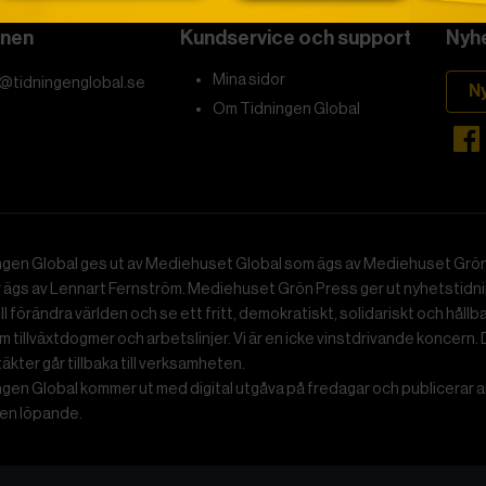
onen
Kundservice och support
Nyhe
Mina sidor
@tidningenglobal.se
N
Om Tidningen Global
ngen Global ges ut av Mediehuset Global som ägs av Mediehuset Grön
r ägs av Lennart Fernström. Mediehuset Grön Press ger ut nyhetstidnin
ll förändra världen och se ett fritt, demokratiskt, solidariskt och hållb
 tillväxtdogmer och arbetslinjer. Vi är en icke vinstdrivande koncern. 
ntäkter går tillbaka till verksamheten.
gen Global kommer ut med digital utgåva på fredagar och publicerar ar
n löpande.