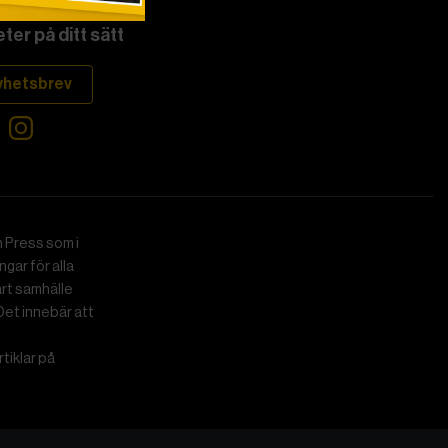
ter på ditt sätt
yhetsbrev
 Press som i
gar för alla
art samhälle
Det innebär att
tiklar på