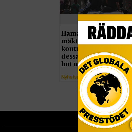
Hamas kämpar mot
mäktiga klaner om
kontrollen i Gaza – vil
dessa grupper och vil
hot utgör de?
Nyhetsanalys