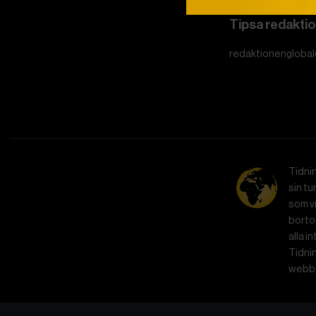
Tipsa redakti
redaktionenglobal
Tidni
sin tu
som vi
bortom
alla i
Tidnin
webbe