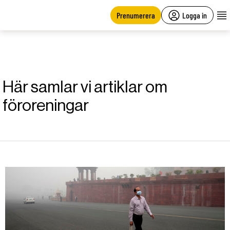
main
content
Prenumerera
Logga in
Här samlar vi artiklar om
föroreningar