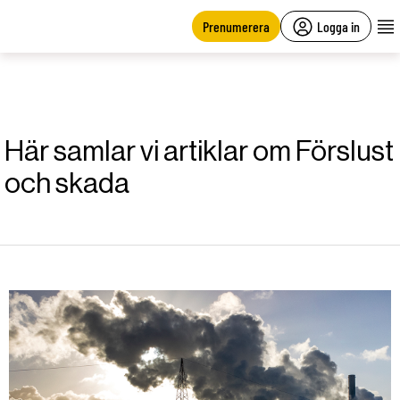
main
content
Prenumerera
Logga in
Här samlar vi artiklar om Förslust
och skada