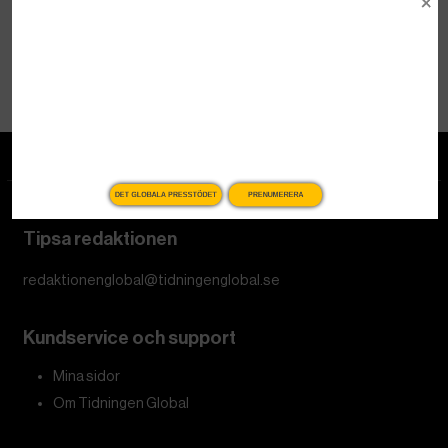
Nyheter
DET GLOBALA PRESSTÖDET
PRENUMERERA
Tipsa redaktionen
redaktionenglobal@tidningenglobal.se
Kundservice och support
Mina sidor
Om Tidningen Global