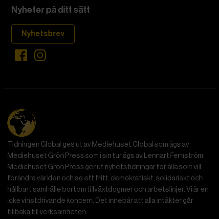
Nyheter på ditt sätt
Nyhetsbrev
Tidningen Global ges ut av Mediehuset Global som ägs av
Mediehuset Grön Press som i sin tur ägs av Lennart Fernström.
Mediehuset Grön Press ger ut nyhetstidningar för alla som vill
förändra världen och se ett fritt, demokratiskt, solidariskt och
hållbart samhälle bortom tillväxtdogmer och arbetslinjer. Vi är en
icke vinstdrivande koncern. Det innebär att alla intäkter går
tillbaka till verksamheten.