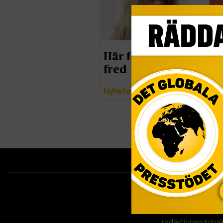
Här forskas för värld
fred
Nyheter
Tipsa redakti
redaktionenglobal