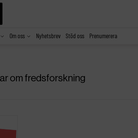
Om oss
Nyhetsbrev
Stöd oss
Prenumerera
klar om fredsforskning