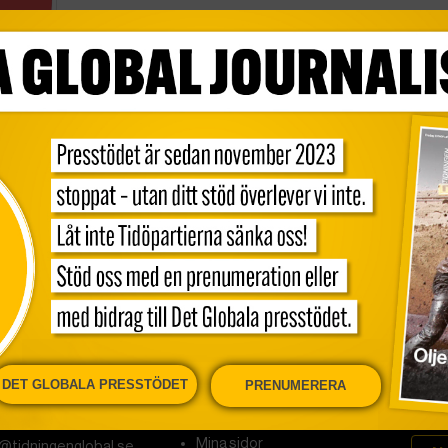
ens
DET GLOBALA PRESSTÖDET
PRENUMERERA
onen
Kundservice och support
Nyhe
Mina sidor
@tidningenglobal.se