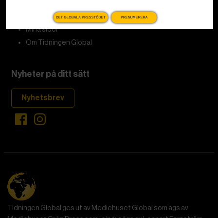
Kundservice och support
DET GLOBALA PRESSTÖDET
PRENUMERERA
Mina sidor
Om Tidningen Global
Nyheter på ditt sätt
Nyhetsbrev
Tidningen Global ges ut av Mediehuset Global som ägs av