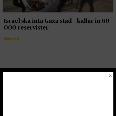
Israel ska inta Gaza stad – kallar in 60
000 reservister
Nyheter
Tipsa redaktionen
redaktionenglobal@tidningenglobal.se