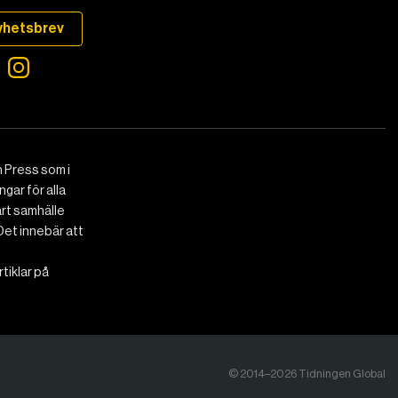
yhetsbrev
 Press som i
gar för alla
art samhälle
Det innebär att
tiklar på
© 2014–2026 Tidningen Global