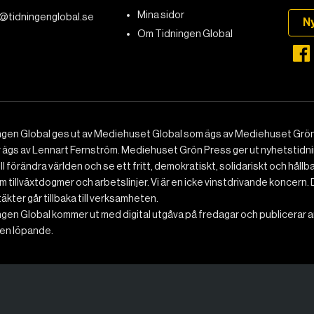
Mina sidor
@tidningenglobal.se
N
Om Tidningen Global
ngen Global ges ut av Mediehuset Global som ägs av Mediehuset Grön
r ägs av Lennart Fernström. Mediehuset Grön Press ger ut nyhetstidnin
ll förändra världen och se ett fritt, demokratiskt, solidariskt och hållb
 tillväxtdogmer och arbetslinjer. Vi är en icke vinstdrivande koncern. 
ntäkter går tillbaka till verksamheten.
gen Global kommer ut med digital utgåva på fredagar och publicerar ar
n löpande.