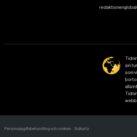
redaktionenglobal
Tidni
sin tu
som vi
bortom
alla i
Tidnin
webbe
Personuppgiftsbehandling och cookies
Sidkarta