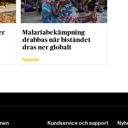
er
Malariabekämpning
drabbas när biståndet
dras ner globalt
Nyheter
DET GLOBALA PRESSTÖDET
PRENUMERERA
onen
Kundservice och support
Nyhe