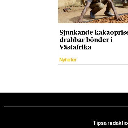
Sjunkande kakaopris
drabbar bönder i
Västafrika
Nyheter
Tipsa redakti