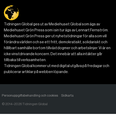
Tidningen Global ges ut av Mediehuset Global som ägs av
Mediehuset Grön Press som i sin tur ägs av Lennart Fernström.
Mediehuset Grön Press ger ut nyhetstidningar för alla som vill
förändra världen och se ett fritt, demokratiskt, solidariskt och
hållbart samhälle bortom tillväxtdogmer och arbetslinjer. Vi är en
icke vinstdrivande koncern. Det innebär att alla intäkter går
tillbaka till verksamheten.
Tidningen Global kommer ut med digital utgåva på fredagar och
publicerar artiklar på webben löpande.
Personuppgiftsbehandling och cookies
Sidkarta
© 2014–2026 Tidningen Global