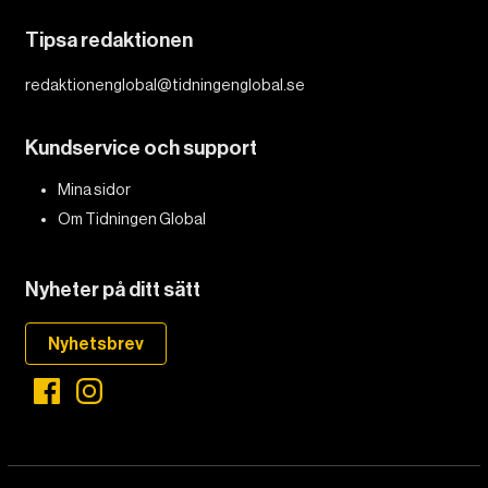
Tipsa redaktionen
redaktionenglobal@tidningenglobal.se
DET GLOBALA PRESSTÖDET
PRENUMERERA
Kundservice och support
Mina sidor
Om Tidningen Global
Nyheter på ditt sätt
Nyhetsbrev