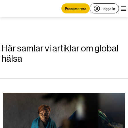
main
content
Prenumerera
Logga in
Här samlar vi artiklar om global
hälsa