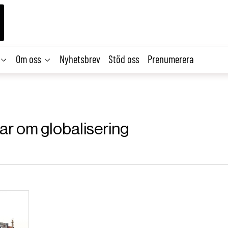
Om oss
Nyhetsbrev
Stöd oss
Prenumerera
lar om globalisering