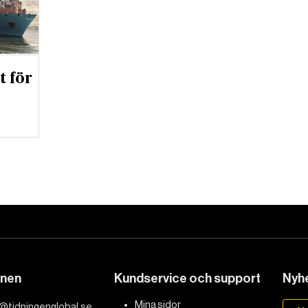
t för
DET GLOBALA PRESSTÖDET
PRENUMERERA
onen
Kundservice och support
Nyhe
Mina sidor
@tidningenglobal.se