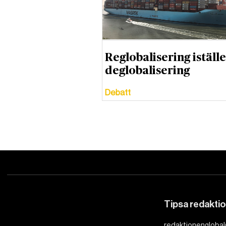
Reglobalisering iställe
deglobalisering
Debatt
Tipsa redakti
redaktionenglobal