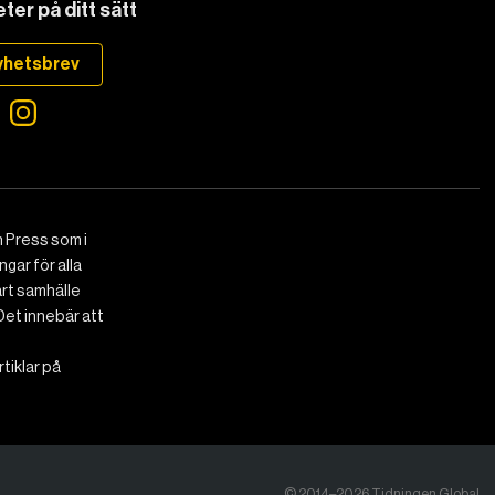
ter på ditt sätt
yhetsbrev
 Press som i
gar för alla
art samhälle
Det innebär att
tiklar på
© 2014–2026 Tidningen Global