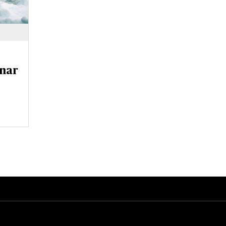
rnar
DET GLOBALA PRESSTÖDET
PRENUMERERA