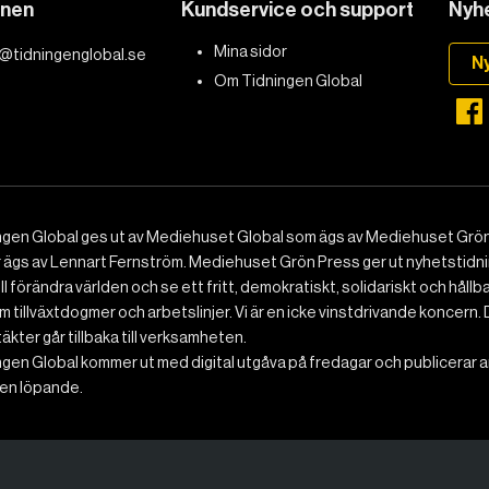
onen
Kundservice och support
Nyhe
Mina sidor
@tidningenglobal.se
N
Om Tidningen Global
ngen Global ges ut av Mediehuset Global som ägs av Mediehuset Grön
r ägs av Lennart Fernström. Mediehuset Grön Press ger ut nyhetstidnin
ll förändra världen och se ett fritt, demokratiskt, solidariskt och hållb
 tillväxtdogmer och arbetslinjer. Vi är en icke vinstdrivande koncern. 
ntäkter går tillbaka till verksamheten.
gen Global kommer ut med digital utgåva på fredagar och publicerar ar
n löpande.