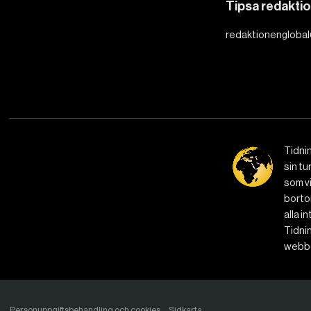
Tipsa redakti
redaktionenglobal
Tidni
sin tu
som vi
bortom
alla i
Tidnin
webbe
Personuppgiftsbehandling och cookies
Sidkarta