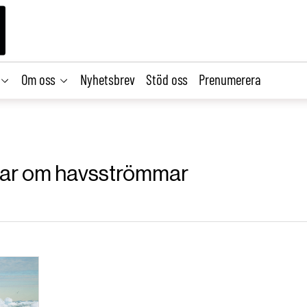
Om oss
Nyhetsbrev
Stöd oss
Prenumerera
iklar om havsströmmar