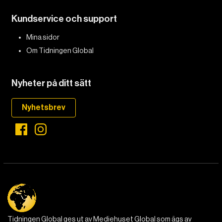
Kundservice och support
DET GLOBALA PRESSTÖDET
PRENUMERERA
Mina sidor
Om Tidningen Global
Nyheter på ditt sätt
Nyhetsbrev
Tidningen Global ges ut av Mediehuset Global som ägs av