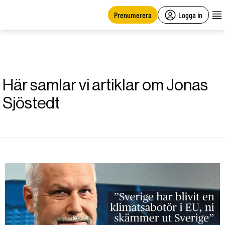
main
content
Prenumerera
Logga in
Här samlar vi artiklar om Jonas
Sjöstedt