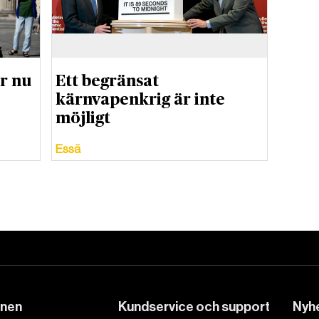
r nu
Ett begränsat
kärnvapenkrig är inte
möjligt
Essä
DET GLOBALA PRESSTÖDET
PRENUMERERA
onen
Kundservice och support
Nyhe