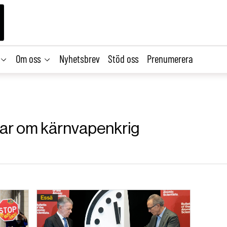
Om oss
Nyhetsbrev
Stöd oss
Prenumerera
klar om kärnvapenkrig