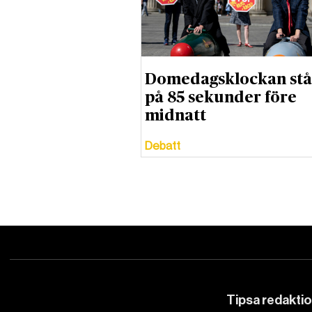
Domedagsklockan stå
på 85 sekunder före
midnatt
Debatt
Tipsa redakti