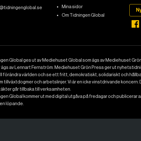
Mina sidor
@tidningenglobal.se
N
Om Tidningen Global
ngen Global ges ut av Mediehuset Global som ägs av Mediehuset Grön
r ägs av Lennart Fernström. Mediehuset Grön Press ger ut nyhetstidnin
ll förändra världen och se ett fritt, demokratiskt, solidariskt och hållb
 tillväxtdogmer och arbetslinjer. Vi är en icke vinstdrivande koncern. 
ntäkter går tillbaka till verksamheten.
gen Global kommer ut med digital utgåva på fredagar och publicerar ar
n löpande.