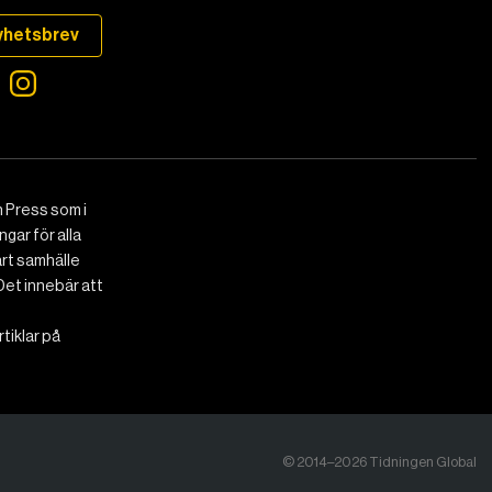
yhetsbrev
 Press som i
gar för alla
art samhälle
Det innebär att
tiklar på
© 2014–2026 Tidningen Global