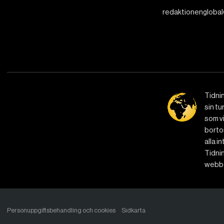
redaktionenglobal
Tidni
sin tu
som vi
bortom
alla i
Tidnin
webbe
Personuppgiftsbehandling och cookies
Sidkarta