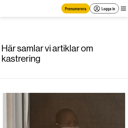
main
content
Prenumerera
Logga in
Här samlar vi artiklar om
kastrering