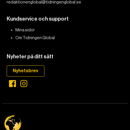
redaktionenglobal@tidningenglobal.se
DET GLOBALA PRESSTÖDET
PRENUMERERA
Kundservice och support
Mina sidor
Om Tidningen Global
Nyheter på ditt sätt
Nyhetsbrev