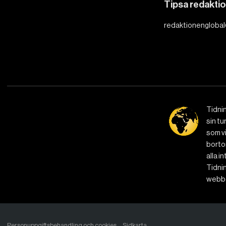
Tipsa redakti
redaktionenglobal
Tidni
sin tu
som vi
bortom
alla i
Tidnin
webbe
Personuppgiftsbehandling och cookies
Sidkarta