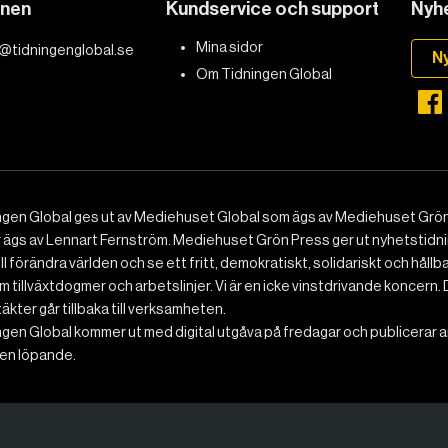
onen
Kundservice och support
Nyhe
Mina sidor
@tidningenglobal.se
N
Om Tidningen Global
ngen Global ges ut av Mediehuset Global som ägs av Mediehuset Grön
r ägs av Lennart Fernström. Mediehuset Grön Press ger ut nyhetstidnin
ll förändra världen och se ett fritt, demokratiskt, solidariskt och hållb
 tillväxtdogmer och arbetslinjer. Vi är en icke vinstdrivande koncern. 
ntäkter går tillbaka till verksamheten.
gen Global kommer ut med digital utgåva på fredagar och publicerar ar
n löpande.