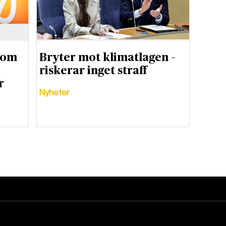
 om
Bryter mot klimatlagen –
riskerar inget straff
r
Nyheter
DET GLOBALA PRESSTÖDET
PRENUMERERA