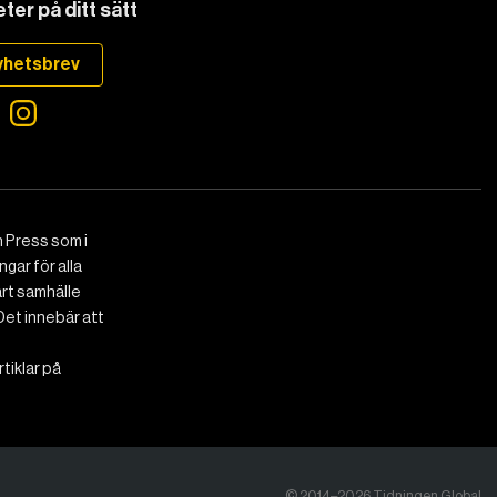
ter på ditt sätt
yhetsbrev
 Press som i
gar för alla
art samhälle
Det innebär att
tiklar på
© 2014–2026 Tidningen Global