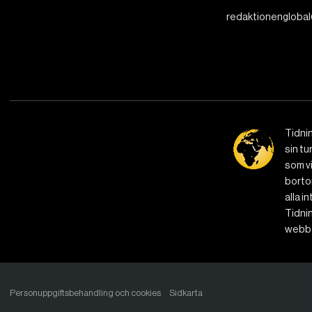
redaktionenglobal
Tidni
sin tu
som vi
bortom
alla i
Tidnin
webbe
Personuppgiftsbehandling och cookies
Sidkarta