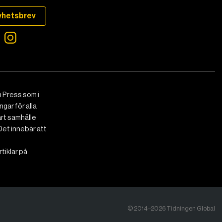
yhetsbrev
 Press som i
gar för alla
art samhälle
Det innebär att
tiklar på
© 2014–2026 Tidningen Global