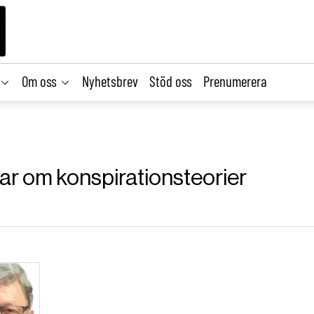
Om oss
Nyhetsbrev
Stöd oss
Prenumerera
klar om konspirationsteorier