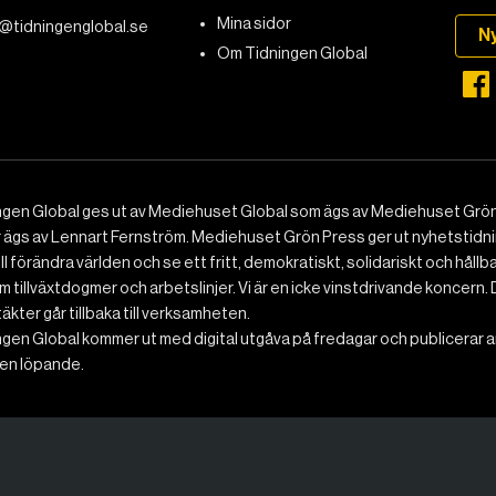
Mina sidor
@tidningenglobal.se
N
Om Tidningen Global
ngen Global ges ut av Mediehuset Global som ägs av Mediehuset Grön
r ägs av Lennart Fernström. Mediehuset Grön Press ger ut nyhetstidnin
ll förändra världen och se ett fritt, demokratiskt, solidariskt och hållb
 tillväxtdogmer och arbetslinjer. Vi är en icke vinstdrivande koncern. 
ntäkter går tillbaka till verksamheten.
gen Global kommer ut med digital utgåva på fredagar och publicerar ar
n löpande.