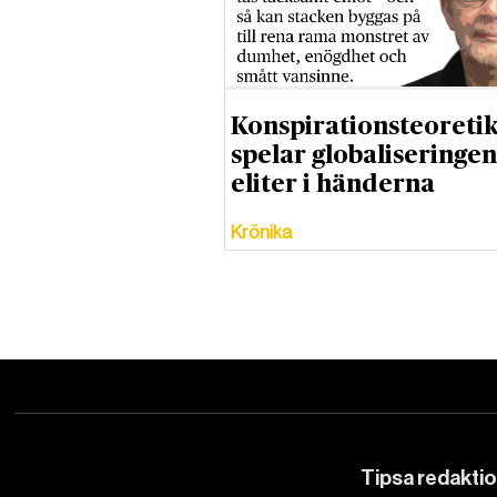
Konspirationsteoreti
spelar globaliseringen
eliter i händerna
Krönika
Tipsa redakti