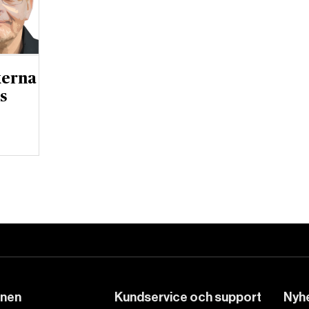
kerna
s
DET GLOBALA PRESSTÖDET
PRENUMERERA
onen
Kundservice och support
Nyhe