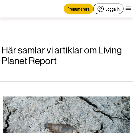
main
content
Prenumerera
Logga in
Här samlar vi artiklar om Living
Planet Report