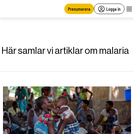
main
content
Prenumerera
Logga in
Här samlar vi artiklar om malaria