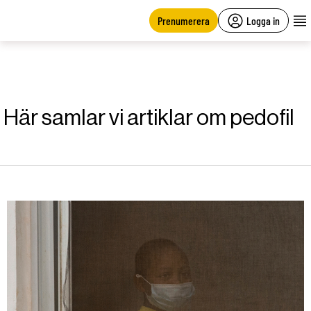
main
content
Prenumerera
Logga in
Här samlar vi artiklar om pedofil