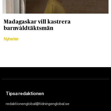
Madagaskar vill kastrera
barnvåldtäktsmän
Nyheter
Tipsa redaktionen
redaktionenglobal@tidningenglobal.se