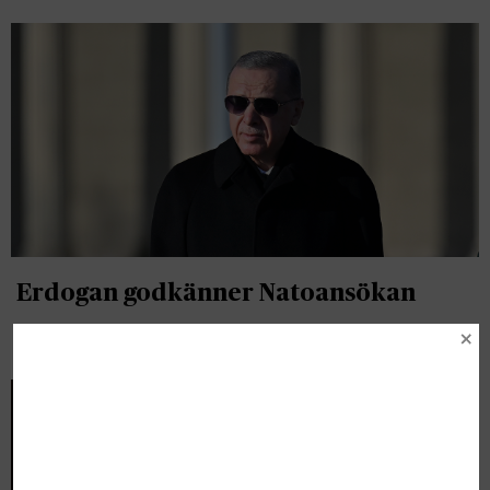
Erdogan godkänner Natoansökan
Nyheter