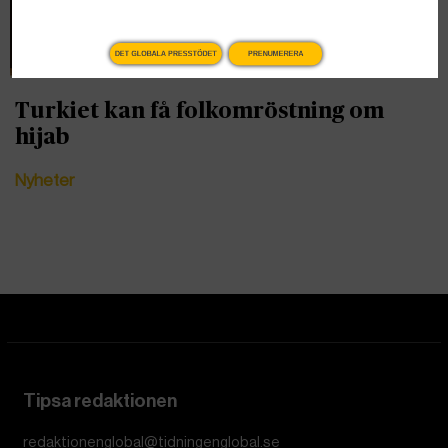
DET GLOBALA PRESSTÖDET
PRENUMERERA
Turkiet kan få folkomröstning om
hijab
Nyheter
Tipsa redaktionen
redaktionenglobal@tidningenglobal.se