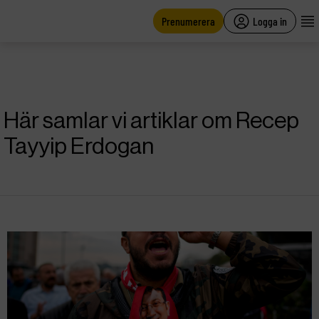
main
content
Prenumerera
Logga in
Här samlar vi artiklar om Recep
Tayyip Erdogan