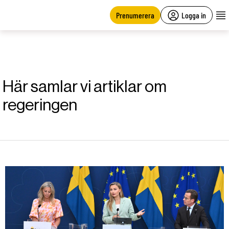
main
content
Prenumerera
Logga in
Här samlar vi artiklar om
regeringen