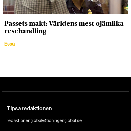
Passets makt: Världens mest ojämlika
resehandling
Essä
Tipsa redaktionen
redaktionenglobal@tidningenglobal.se