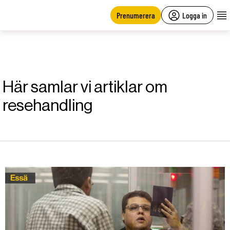
main
content
Prenumerera
Logga in
Här samlar vi artiklar om
resehandling