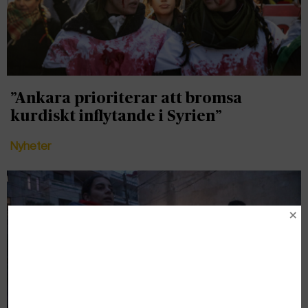
”Ankara prioriterar att bromsa
kurdiskt inflytande i Syrien”
Nyheter