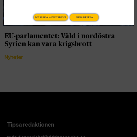
DET GLOBALA PRESSTÖDET
PRENUMERERA
EU-parlamentet: Våld i nordöstra
Syrien kan vara krigsbrott
Nyheter
Tipsa redaktionen