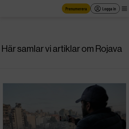
main
content
Prenumerera
Logga in
Här samlar vi artiklar om Rojava