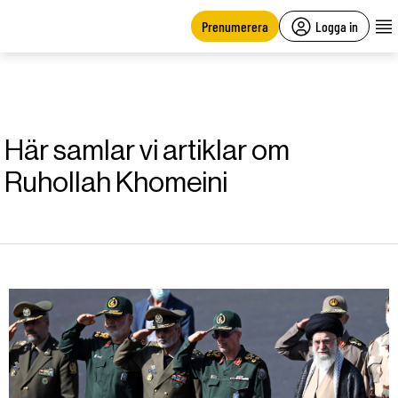
main
content
Prenumerera
Logga in
Här samlar vi artiklar om
Ruhollah Khomeini