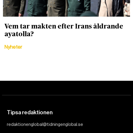
Vem tar makten efter Irans åldrande
ayatolla?
Nyheter
Tipsa redaktionen
redaktionenglobal@tidningenglobal.se