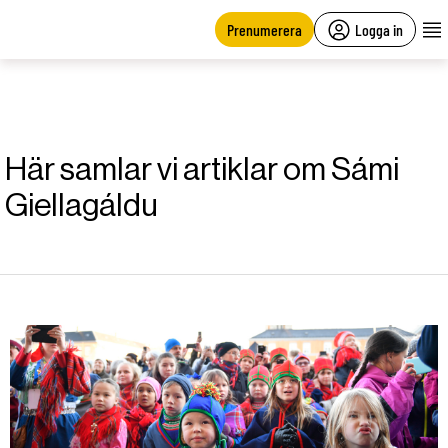
main
content
Prenumerera
Logga in
Här samlar vi artiklar om Sámi
Giellagáldu