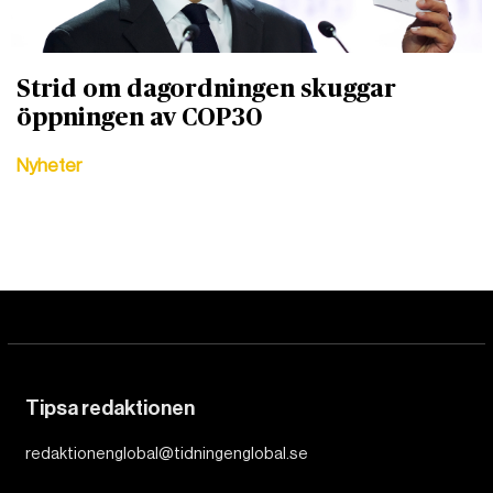
Strid om dagordningen skuggar
öppningen av COP30
Nyheter
Tipsa redaktionen
redaktionenglobal@tidningenglobal.se