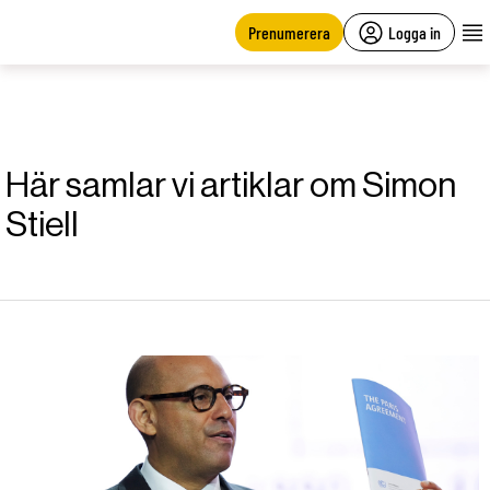
main
content
Prenumerera
Logga in
Här samlar vi artiklar om Simon
Stiell