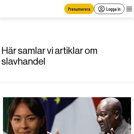
main
content
Prenumerera
Logga in
Här samlar vi artiklar om
slavhandel