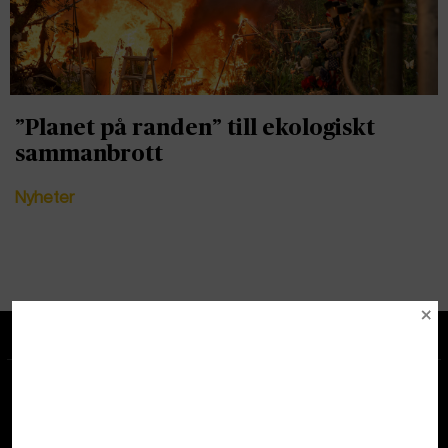
”Planet på randen” till ekologiskt
sammanbrott
Nyheter
Tipsa redaktionen