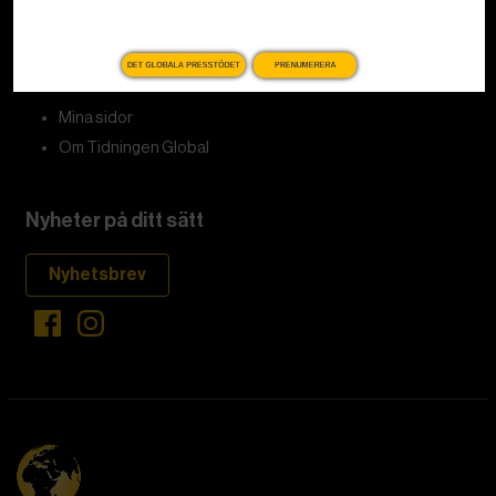
redaktionenglobal@tidningenglobal.se
DET GLOBALA PRESSTÖDET
PRENUMERERA
Kundservice och support
Mina sidor
Om Tidningen Global
Nyheter på ditt sätt
Nyhetsbrev