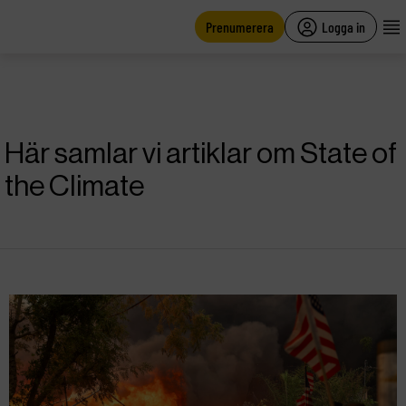
main
content
Prenumerera
Logga in
Här samlar vi artiklar om State of
the Climate