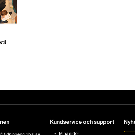
et
DET GLOBALA PRESSTÖDET
PRENUMERERA
onen
Kundservice och support
Nyhe
Mina sidor
@tidningenglobal.se