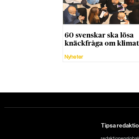
60 svenskar ska lösa
knäckfråga om klimat
Nyheter
Tipsa redakti
redaktionenglobal