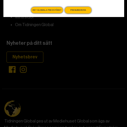
Kundservice och support
DET GLOBALA PRESSTÖDET
PRENUMERERA
Mina sidor
Om Tidningen Global
Nyheter på ditt sätt
Nyhetsbrev
Tidningen Global ges ut av Mediehuset Global som ägs av