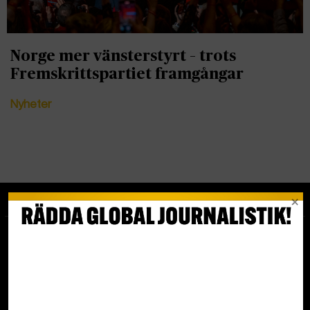
Norge mer vänsterstyrt – trots
Fremskrittspartiet framgångar
Nyheter
Tipsa redaktionen
redaktionenglobal@tidningenglobal.se