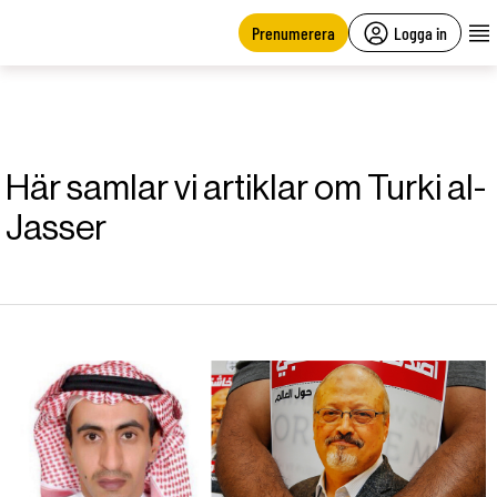
main
content
Prenumerera
Logga in
Här samlar vi artiklar om Turki al-
Jasser