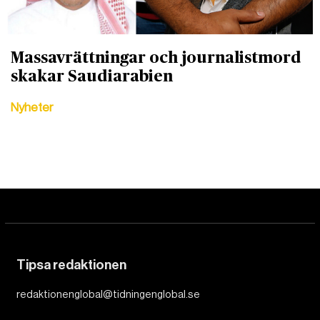
Massavrättningar och journalistmord
skakar Saudiarabien
Nyheter
Tipsa redaktionen
redaktionenglobal@tidningenglobal.se