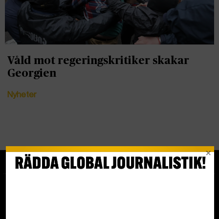
Våld mot regeringskritiker skakar
Georgien
Nyheter
Tipsa redaktionen