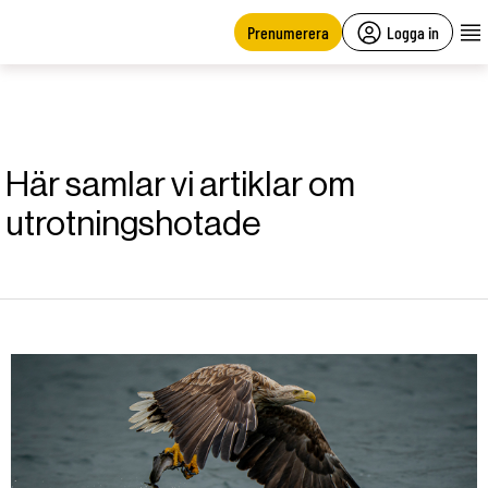
main
content
Prenumerera
Logga in
Här samlar vi artiklar om
utrotningshotade