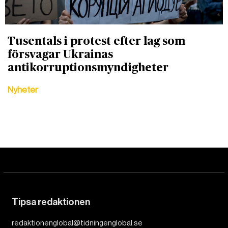
Tusen­tals i protest efter lag som
försvagar Ukrainas
antikorruptionsmyndigheter
Nyheter
Tipsa redaktionen
redaktionenglobal@tidningenglobal.se