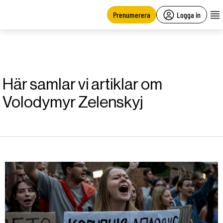
main
content
Prenumerera
Logga in
Här samlar vi artiklar om
Volodymyr Zelenskyj